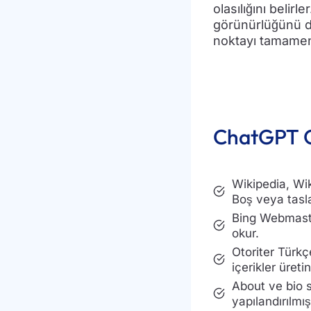
olasılığını belir
görünürlüğünü d
noktayı tamamen 
ChatGPT G
Wikipedia, Wik
Boş veya taslak
Bing Webmaste
okur.
Otoriter Türk
içerikler üretin
About ve bio 
yapılandırılmış