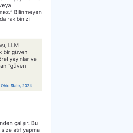
 veya
lmez.” Bilinmeyen
da rakibinizi
ası, LLM
ik bir güven
örel yayınlar ve
olan “güven
” Ohio State, 2024
den çalışır. Bu
 size atıf yapma