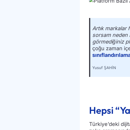
Artık markalar
sorsam neden r
görmediğiniz pla
çoğu zaman içeri
sınıflandırılam
Yusuf ŞAHİN
Hepsi “Ya
Türkiye’deki diji