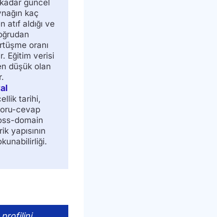
 kadar güncel
ynağın kaç
n atıf aldığı ve
oğrudan
rtüşme oranı
ir. Eğitim verisi
 en düşük olan
.
al
llik tarihi,
soru-cevap
ross-domain
erik yapısının
unabilirliği.
profilini