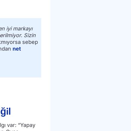
n iyi markayı
rilmiyor. Sizin
ıkmıyorsa sebep
fından
net
ğil
lgı var: “Yapay