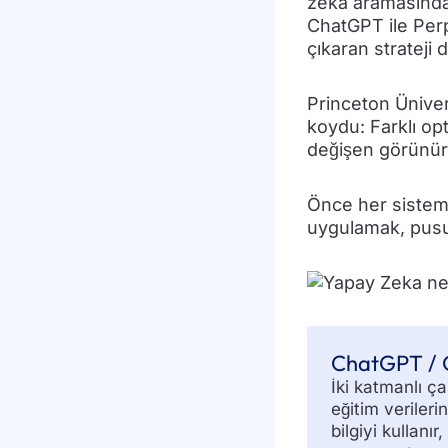
zeka aramasında 
ChatGPT ile Perpl
çıkaran strateji 
Princeton Üniver
koydu: Farklı opt
değişen görünürl
Önce her sistem
uygulamak, pusul
ChatGPT /
İki katmanlı ça
eğitim verileri
bilgiyi kullanır