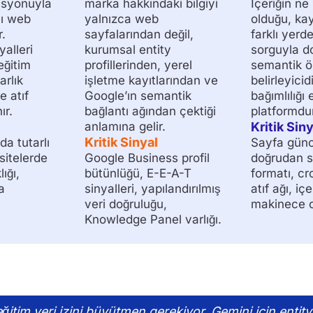
asyonuyla
marka hakkındaki bilgiyi
İçeriğin ne
ı web
yalnızca web
olduğu, ka
.
sayfalarından değil,
farklı yerde
yalleri
kurumsal entity
sorguyla d
 eğitim
profillerinden, yerel
semantik ö
rlık
işletme kayıtlarından ve
belirleyicid
 atıf
Google’ın semantik
bağımlılığı
ır.
bağlantı ağından çektiği
platformdur
anlamına gelir.
Kritik Siny
Kritik Sinyal
da tutarlı
Sayfa günce
 sitelerde
Google Business profil
doğrudan 
ığı,
bütünlüğü, E-E-A-T
formatı, c
a
sinyalleri, yapılandırılmış
atıf ağı, iç
veri doğruluğu,
makinece ok
Knowledge Panel varlığı.
itim veri izini büyütmen gerekiyor. Gemini için entity 