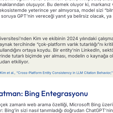
ynaklarından oluşuyor. Bu demek oluyor ki, markanız
ekosistemde yeterince yer almıyorsa, model sizi “bi
li soruya GPT’nin vereceği yanıt ya belirsiz olacak, ya 
iversitesi’nden Kim ve ekibinin 2024 yılındaki çalışm
aynak tercihinde “çok-platform varlık tutarlılığı”nı krit
kullandığını ortaya koydu. Bir entity’nin LinkedIn, sekt
erinde tutarlı biçimde yer alması, modelin o kaynağa 
dan etkiliyor.
Kim et al., “Cross-Platform Entity Consistency in LLM Citation Behavior,
atman: Bing Entegrasyonu
ek zamanlı web arama özelliği, Microsoft Bing üzerin
r: Bing’in sizi nasıl tanımladığı doğrudan ChatGPT’nin