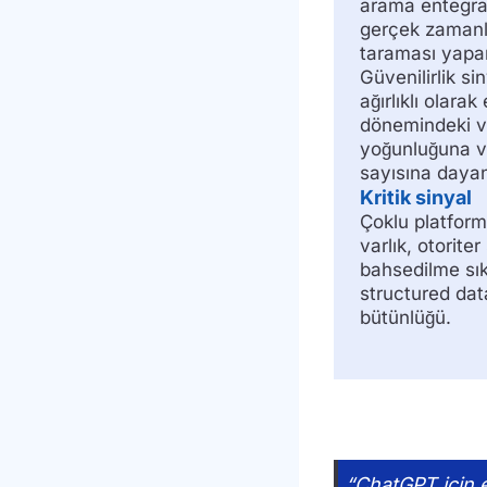
arama entegr
gerçek zamanl
taraması yapar
Güvenilirlik sin
ağırlıklı olarak
dönemindeki va
yoğunluğuna ve
sayısına dayan
Kritik sinyal
Çoklu platform
varlık, otoriter
bahsedilme sıkl
structured dat
bütünlüğü.
“ChatGPT için eğ