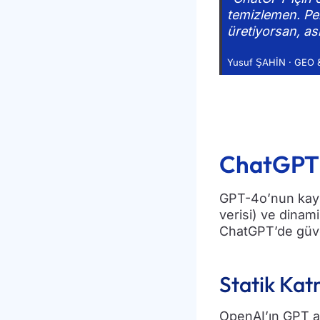
temizlemen. Per
üretiyorsan, asl
Yusuf ŞAHİN · GEO & 
ChatGPT’d
GPT-4o’nun kayna
verisi) ve dinam
ChatGPT’de güve
Statik Katm
OpenAI’ın GPT ai