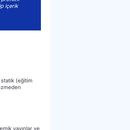
p içerik
statik (eğitim
 çözmeden
emik yayınlar ve