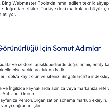
ler. Bing Webmaster Tools’da ihmal edilen teknik altya
e doğrudan etkiler. Türkiye’deki markaların büyük ç
atlıyor.
örünürlüğü İçin Somut Adımlar
idata ve sektörel ansiklopedilerde doğrulanmış entity ka
 bile olsa varlık, yokluktan iyidir.
r Tools’a kayıt olun ve sitenizi Bing Search’te indeksl
çe ve İngilizce kaynaklarda adınıza veya markanıza refe
. Atıf zinciri kurun.
sayfanıza Person/Organization schema markup ekleyin.
 veriyi doğrudan işler.