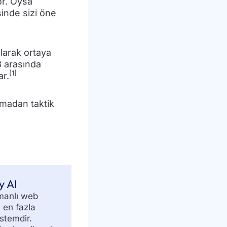
or. Oysa
sinde sizi öne
olarak ortaya
3 arasında
[1]
ar.
madan taktik
y AI
manlı web
 en fazla
stemdir.