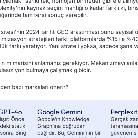
çıkmak” sanki tek, homojen bir hedef gibi ele alınıy
exity’nin kaynak seçim mantığı o kadar farklı ki, biri
diğerinde tam tersi sonuç verebilir.
sitesi’nin 2024 tarihli GEO araştırması bunu sayısal 
imizasyon stratejileri farklı platformlarda %15 ila %4
ük farkı yaratıyor. Yani strateji yoksa, sadece şans v
in mimarisini anlamanız gerekiyor. Mekanizmayı anla
asız yön bulmaya çalışmak gibidir.
 GPT-4o
Google Gemini
Perplexit
lışır: Önce
Google’ın Knowledge
Gerçek za
ndeki statik
Graph’ına doğrudan
taramasına
, sonra Bing
bağlıdır. Bu, Gemini’nin bir
güvenen si