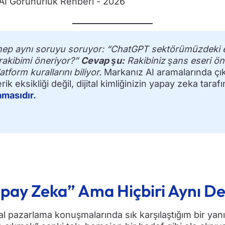
 hep aynı soruyu soruyor: “ChatGPT sektörümüzdeki e
akibimi öneriyor?”
Cevap şu:
Rakibiniz şans eseri öne
tform kurallarını biliyor.
Markanız AI aramalarında ç
k eksikliği değil, dijital kimliğinizin yapay zeka tara
amasıdır.
pay Zeka” Ama Hiçbiri Aynı De
tal pazarlama konuşmalarında sık karşılaştığım bir yanı