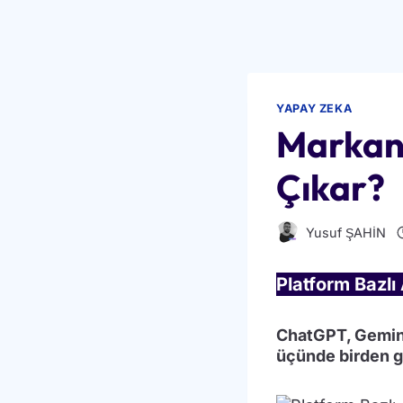
YAPAY ZEKA
Markan
Çıkar?
Yusuf ŞAHİN
Platform Bazlı
ChatGPT, Gemini 
üçünde birden g