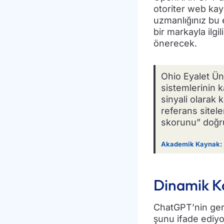
otoriter web ka
uzmanlığınız bu 
bir markayla ilgi
önerecek.
Ohio Eyalet Ün
sistemlerinin k
sinyali olarak 
referans sitel
skorunu” doğru
Akademik Kaynak:
Dinamik K
ChatGPT’nin gerç
şunu ifade ediyo